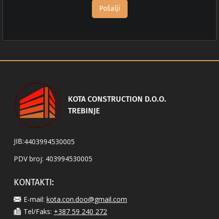
KOTA CONSTRUCTION D.O.O.
TREBINJE
JIB:
4403994530005
PDV broj:
403994530005
KONTAKTI:
E-mail:
kota.con.doo@gmail.com
Tel/Faks:
+387 59 240 272